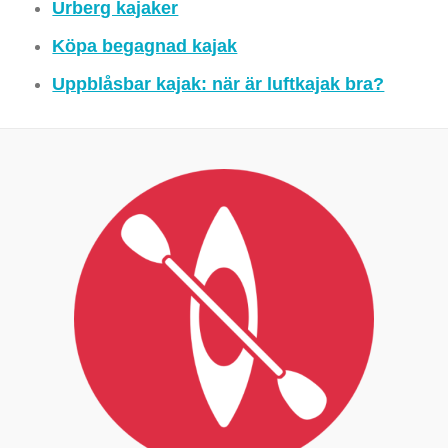
Urberg kajaker
Köpa begagnad kajak
Uppblåsbar kajak: när är luftkajak bra?