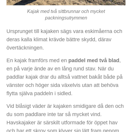
Kajak med två sittbrunnar och mycket
packningsutrymmen
Ursprunget till kajaken sägs vara eskimåerna och
deras kalla klimat krävde bättre skydd, därav
övertäckningen.
En kajak framförs med en
paddel med två blad
,
en på varje ände av en lång rund stav. När du
paddlar kajak drar du alltså vattnet bakåt både på
vänster och höger sida växelvis utan att behöva
flytta själva paddeln i sidled.
Vid blåsigt väder är kajaken smidigare då den och
du som paddlare inte tar så mycket vind.
Havskajaker är särskilt utformade för öppet hav
och har ett skrov som klyver sig lätt fram genom